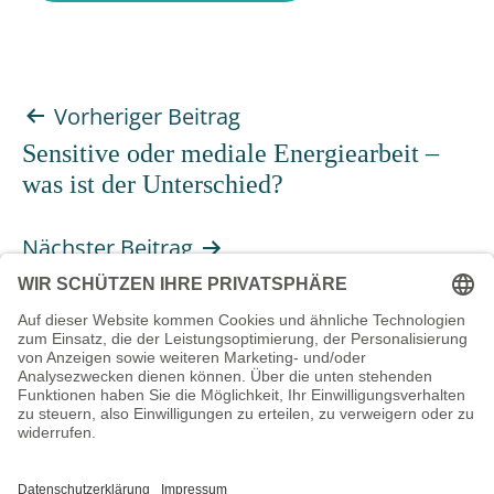
Beitragsnavigation
Vorheriger Beitrag
Sensitive oder mediale Energiearbeit –
was ist der Unterschied?
Nächster Beitrag
Heilung – Grundlagen, Strategien und
Anleitungen