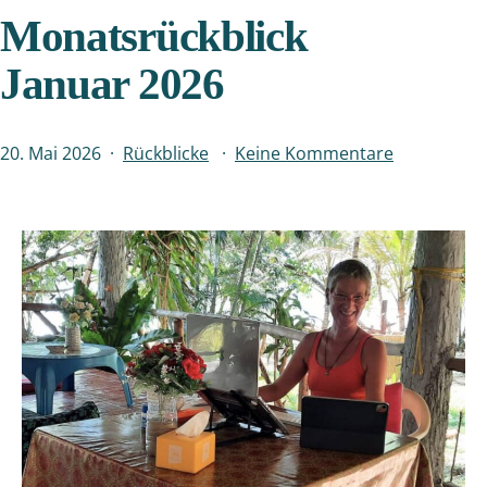
Monatsrückblick
Januar 2026
Veröffentlicht
Kategorisiert
zu
20. Mai 2026
Rückblicke
Keine Kommentare
am
als
Monatsrück
Januar
2026