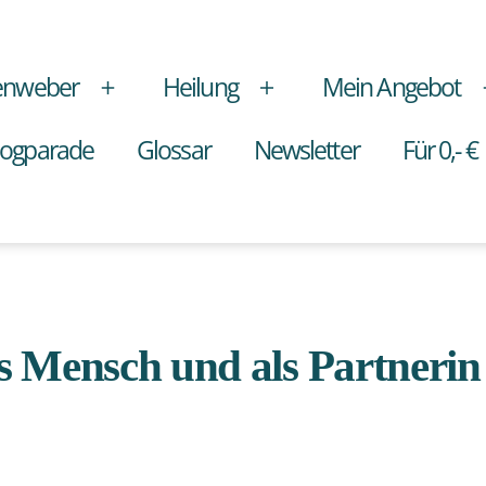
enweber
Heilung
Mein Angebot
Menü
Menü
öffnen
öffnen
logparade
Glossar
Newsletter
Für 0,- €
ls Mensch und als Partnerin