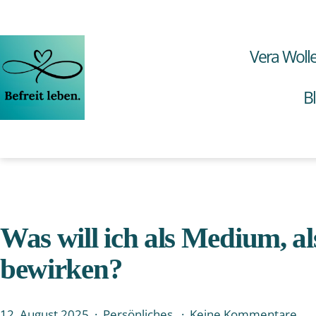
Zum
Inhalt
springen
Vera Woll
B
Vera
Wollenweber
Was will ich als Medium, a
bewirken?
Veröffentlicht
Kategorisiert
zu
12. August 2025
Persönliches
Keine Kommentare