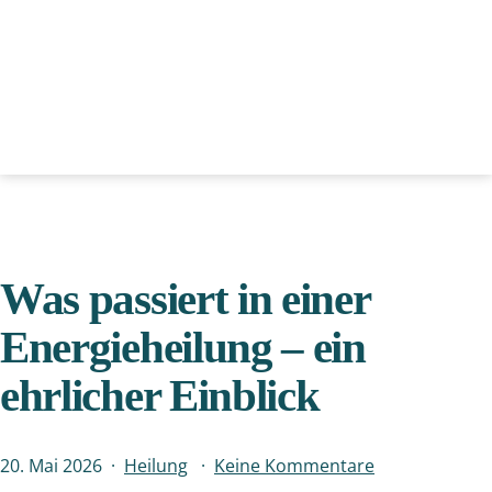
Was passiert in einer
Energieheilung – ein
ehrlicher Einblick
Veröffentlicht
Kategorisiert
zu
20. Mai 2026
Heilung
Keine Kommentare
am
als
Was