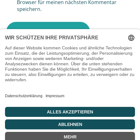
Browser für meinen nächsten Kommentar
speichern.
Beitragsnavigation
Vorheriger Beitrag
Monatsrückblick März 2026
Nächster Beitrag
Grenzen setzen und trotzdem
dazugehören – geht das?