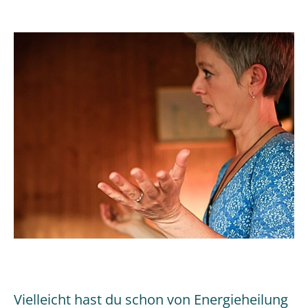
passiert
in
einer
Energieheilun
–
ein
ehrlicher
Einblick
Vielleicht hast du schon von Energieheilung