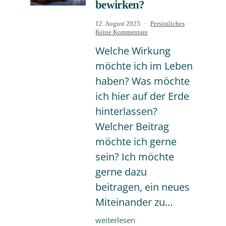
bewirken?
Veröffentlicht
Kategorisiert
12. August 2025
Persönliches
am
zu
als
Keine Kommentare
Was
Welche Wirkung
will
ich
möchte ich im Leben
als
Medium,
haben? Was möchte
als
Mensch
ich hier auf der Erde
und
hinterlassen?
als
Partnerin
Welcher Beitrag
bewirken?
möchte ich gerne
sein? Ich möchte
gerne dazu
beitragen, ein neues
Miteinander zu…
Was
weiterlesen