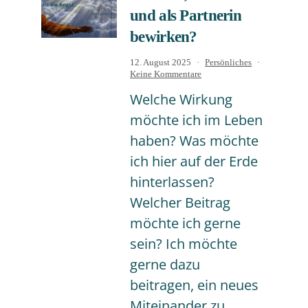
und als Partnerin
bewirken?
Veröffentlicht
Kategorisiert
12. August 2025
Persönliches
am
zu
als
Keine Kommentare
Was
Welche Wirkung
will
ich
möchte ich im Leben
als
Medium,
haben? Was möchte
als
Mensch
ich hier auf der Erde
und
hinterlassen?
als
Partnerin
Welcher Beitrag
bewirken?
möchte ich gerne
sein? Ich möchte
gerne dazu
beitragen, ein neues
Miteinander zu…