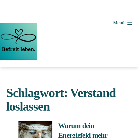
Zum
Inhalt
springen
Menü
Vera
Wollenweber
Schlagwort:
Verstand
loslassen
Warum dein
Energiefeld mehr