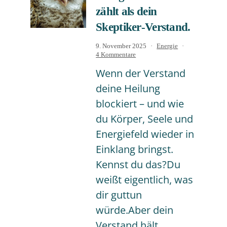
zählt als dein
Skeptiker‑Verstand.
Veröffentlicht
Kategorisiert
9. November 2025
Energie
am
zu
als
4 Kommentare
Warum
Wenn der Verstand
dein
Energiefeld
deine Heilung
mehr
zählt
blockiert – und wie
als
dein
du Körper, Seele und
Skeptiker‑Verstand.
Energiefeld wieder in
Einklang bringst.
Kennst du das?Du
weißt eigentlich, was
dir guttun
würde.Aber dein
Verstand hält…