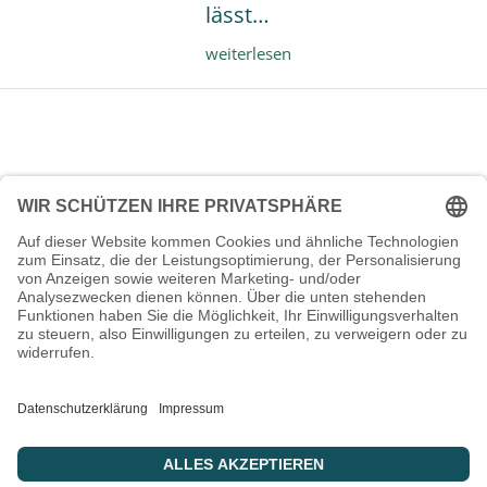
lässt…
Was
weiterlesen
ist
Selbstwirksamkeit
und
was
stärkt
und
was
schwächt
sie?
Kontakt
Datenschutz
Impressum