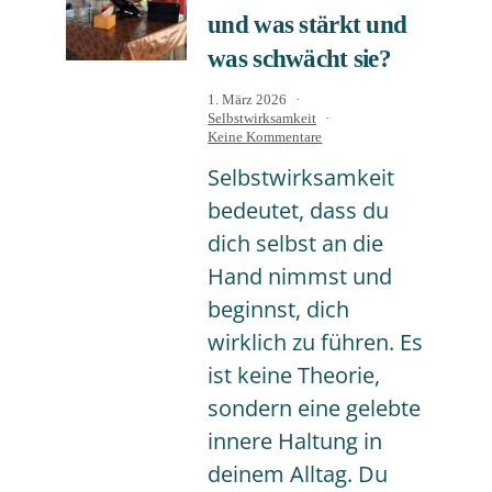
und was stärkt und
was schwächt sie?
Veröffentlicht
1. März 2026
am
Kategorisiert
Selbstwirksamkeit
als
zu
Keine Kommentare
Was
Selbstwirksamkeit
ist
Selbstwirksamkeit
bedeutet, dass du
und
was
dich selbst an die
stärkt
und
Hand nimmst und
was
beginnst, dich
schwächt
sie?
wirklich zu führen. Es
ist keine Theorie,
sondern eine gelebte
innere Haltung in
deinem Alltag. Du