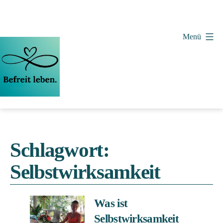
Zum
Inhalt
springen
Menü
Vera
Wollenweber
Schlagwort:
Selbstwirksamkeit
Was ist
Selbstwirksamkeit