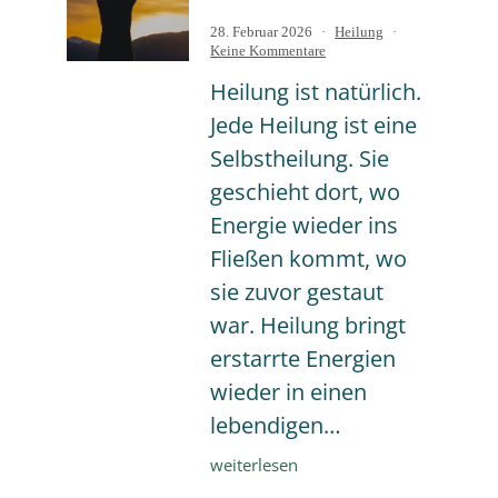
Veröffentlicht
Kategorisiert
28. Februar 2026
Heilung
am
zu
als
Keine Kommentare
Was
Heilung ist natürlich.
ist
Heilung
Jede Heilung ist eine
und
was
Selbstheilung. Sie
ist
sie
geschieht dort, wo
nicht?
Energie wieder ins
Fließen kommt, wo
sie zuvor gestaut
war. Heilung bringt
erstarrte Energien
wieder in einen
lebendigen…
Was
weiterlesen
ist