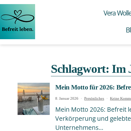
Zum
Inhalt
Vera Woll
springen
B
Vera
Wollenweber
Schlagwort:
Im J
Mein Motto für 2026: Befre
Veröffentlicht
Kategorisiert
8. Januar 2026
Persönliches
Keine Komme
am
als
Mein Motto 2026: Befreit 
Verkörperung und gelebte F
Unternehmens…