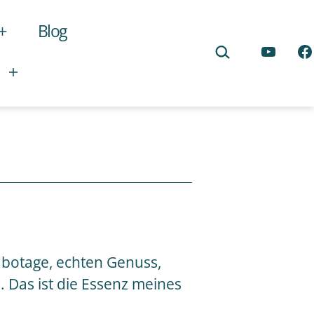
Blog
Menü
Suchen …
öffnen
YouTub
Fa
Menü
öffnen
abotage, echten Genuss,
. Das ist die Essenz meines