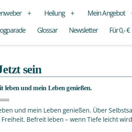
enweber
Heilung
Mein Angebot
Menü
Menü
öffnen
öffnen
logparade
Glossar
Newsletter
Für 0,- €
etzt sein
it leben und mein Leben genießen.
zu
ntare
Mein
leben und mein Leben genießen. Über Selbsts
Motto
für
reiheit. Befreit leben – wenn Tiefe leicht wird
2026:
Befreit
leben