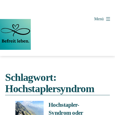
Zum
Inhalt
springen
Menü
Vera
Wollenweber
Schlagwort:
Hochstaplersyndrom
Hochstapler-
Syndrom oder