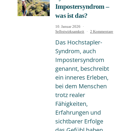
Impostersyndrom –
was ist das?
Veröffentlicht
10. Januar 2026
am
Kategorisiert
zu
Selbstwirksamkeit
2 Kommentare
als
Hochstaple
Das Hochstapler-
Syndrom
oder
Syndrom, auch
Imposters
–
Impostersyndrom
was
ist
genannt, beschreibt
das?
ein inneres Erleben,
bei dem Menschen
trotz realer
Fähigkeiten,
Erfahrungen und
sichtbarer Erfolge
das Gefühl haben,