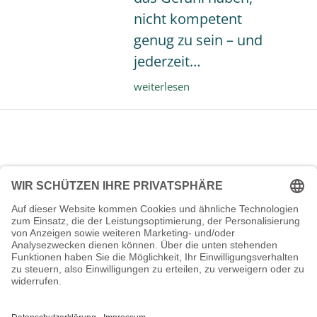
nicht kompetent
genug zu sein – und
jederzeit…
Hochstapler-
weiterlesen
Syndrom
oder
Impostersyndrom
–
was
ist
das?
Kontakt
Datenschutz