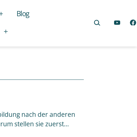
Blog
Menü
Suchen …
öffnen
YouTub
Fa
Menü
öffnen
sbildung nach der anderen
rum stellen sie zuerst…