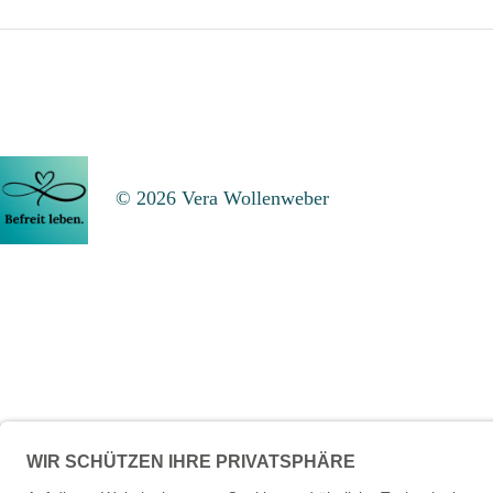
du
eine
Heilerin?
© 2026 Vera Wollenweber