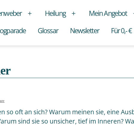
enweber
Heilung
Mein Angebot
Menü
Menü
öffnen
öffnen
logparade
Glossar
Newsletter
Für 0,- €
ler
zu
are
Bist
n so oft an sich? Warum meinen sie, eine Au
du
eine
rum sind sie so unsicher, tief im Inneren? Wa
Heilerin?