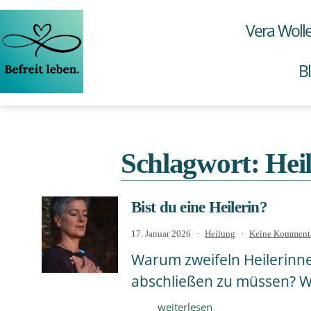
Zum
Inhalt
Vera Woll
springen
B
Vera
Wollenweber
Schlagwort:
Hei
Bist du eine Heilerin?
Veröffentlicht
Kategorisiert
17. Januar 2026
Heilung
Keine Komment
am
als
Warum zweifeln Heilerinne
abschließen zu müssen? Wa
Bist
weiterlesen