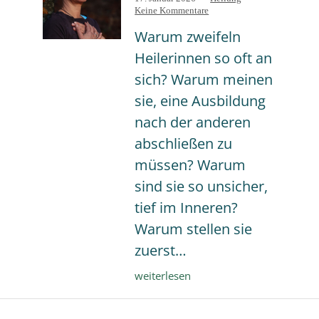
am
zu
als
Keine Kommentare
Bist
Warum zweifeln
du
eine
Heilerinnen so oft an
Heilerin?
sich? Warum meinen
sie, eine Ausbildung
nach der anderen
abschließen zu
müssen? Warum
sind sie so unsicher,
tief im Inneren?
Warum stellen sie
zuerst…
Bist
weiterlesen
du
eine
Heilerin?