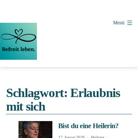
Zum
Inhalt
springen
Menü
Vera
Wollenweber
Schlagwort:
Erlaubnis
mit sich
Bist du eine Heilerin?
Veröffentlicht
Kategorisiert
17. Januar 2026
Heilung