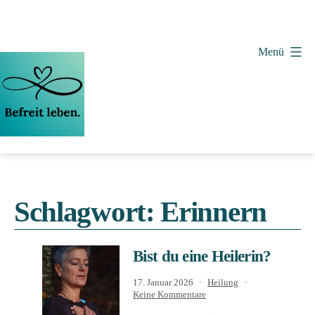
Zum
Inhalt
springen
Menü
Vera
Wollenweber
Schlagwort:
Erinnern
Bist du eine Heilerin?
Veröffentlicht
Kategorisiert
17. Januar 2026
Heilung
am
zu
als
Keine Kommentare
Bist