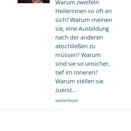
Warum zweifeln
du
eine
Heilerinnen so oft an
Heilerin?
sich? Warum meinen
sie, eine Ausbildung
nach der anderen
abschließen zu
müssen? Warum
sind sie so unsicher,
tief im Inneren?
Warum stellen sie
zuerst…
Bist
weiterlesen
du
eine
Heilerin?